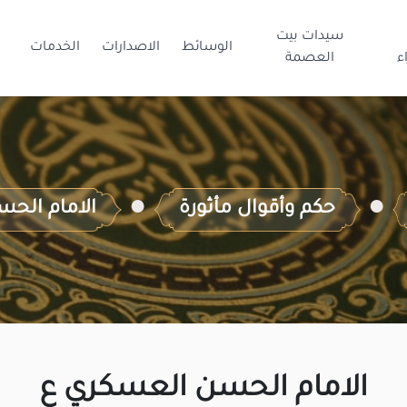
سيدات بيت
الوسائط
الاصدارات
الخدمات
ء
العصمة
حكم وأقوال مأثورة
الامام الح
الامام الحسن العسكري ع