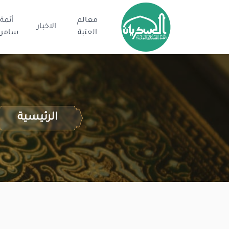
معالم
أئمة
الاخبار
العتبة
سامرا
الرئيسية