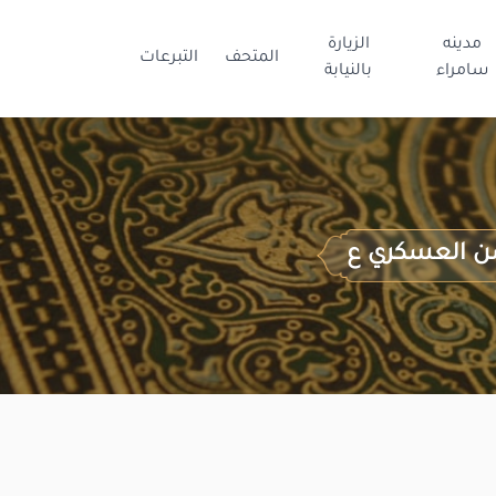
مدينه
الزيارة
المتحف
التبرعات
سامراء
بالنيابة
سن العسكري ع